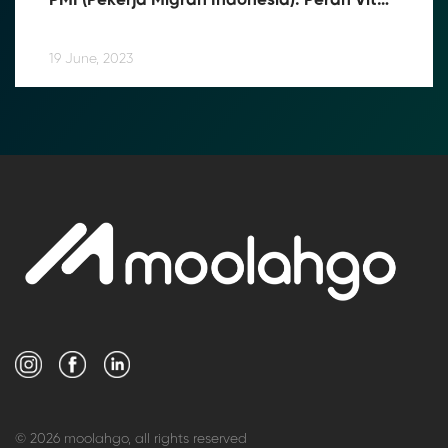
PMI (Pekerja Migran Indonesia): Peran Vital 
Moolahgo dalam Menjamin Pengiriman 
Uang yang Lancar
19 June, 2023
© 2026 moolahgo, all rights reserved