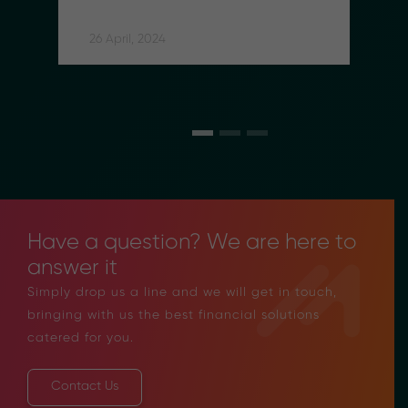
Partnership to Streamline 
Social Security Contributions 
for Indonesian Migrant Workers
26 April, 2024
Have a question? We are here to
answer it
Simply drop us a line and we will get in touch,
bringing with us the best financial solutions
catered for you.
Contact Us