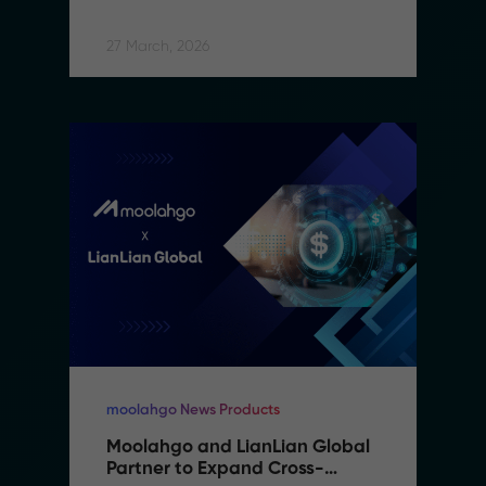
Border Financial Platform
27 March, 2026
moolahgo News Products
Moolahgo and LianLian Global 
Partner to Expand Cross-