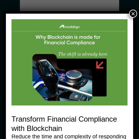
Comparison Guide
×
5 February, 2026
Transform Financial Compliance
moolahgo News Products
with Blockchain
Moolahgo Secures MAS IPA to 
Launch Merchant Acquisition 
Reduce the time and complexity of responding