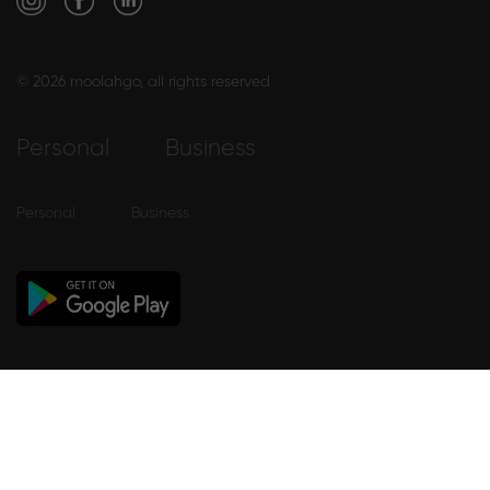
© 2026 moolahgo, all rights reserved
Personal
Business
Personal
Business
Privacy Policy
Terms of Use (Main)
Terms Of Use (Mobile App eWallet)