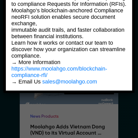
Services
to compliance Requests for Information (RFIs).
Moolahgo’s blockchain-anchored Compliance
18 November, 2025
neoRFI solution enables secure document
exchange,
immutable audit trails, and faster collaboration
between financial institutions.
Learn how it works or contact our team to
discover how your organization can streamline
compliance.
→ More Information
https://www.moolahgo.com/blockchain-
compliance-rfi/
→ Email Us
sales@moolahgo.com
News Products
Moolahgo Adds Vietnam Dong 
(VND) to its Virtual Account 