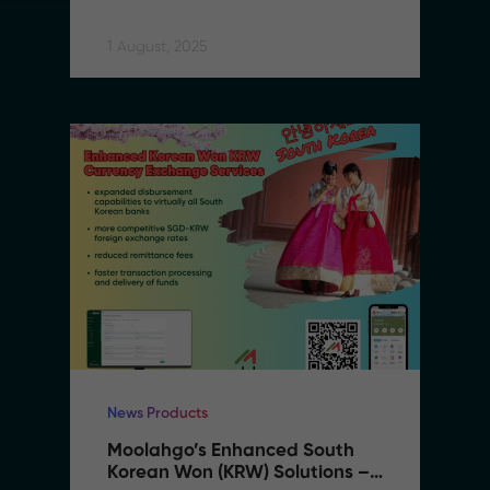
Suite to Support SMEs 
Expanding to Vietnam
1 August, 2025
News Products
Moolahgo’s Enhanced South 
Korean Won (KRW) Solutions – 