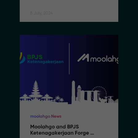
8 July, 2024
moolahgo News
Moolahgo and BPJS 
Ketenagakerjaan Forge 