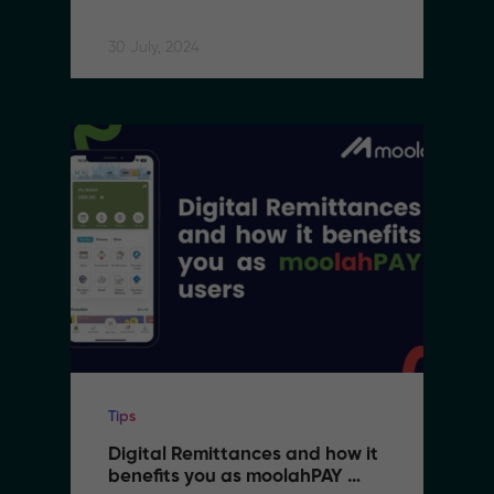
Can Use It With MoolahPAY
30 July, 2024
Tips
Digital Remittances and how it 
benefits you as moolahPAY 