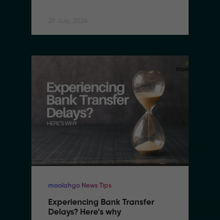
users
29 July, 2024
moolahgo News Tips
Experiencing Bank Transfer 
Delays? Here’s why